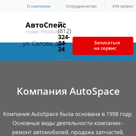
О компании
Сотрудничество
VIN-запрос
АвтоСпейс
+7
(812)
сервис PREMIUM
324-
24-
ул. Салова, д57
Записаться
24
на сервис
Смотреть на карте
По
будним
Сервис и
Шиномонтаж
дням
с
10:00
до
19:00
ремонт
Компания AutoSpace
Спецпредложения
Автозапчаcти
Контакты
Компания AutoSpace была основана в 1998 году.
Основные виды деятельности компании -
ремонт автомобилей, продажа запчастей,