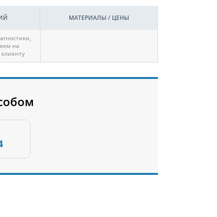
ИЙ
МАТЕРИАЛЫ / ЦЕНЫ
агностики,
яем на
 клиенту
собом
4