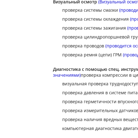
Визуальный осмотр
(Визуальный осмо
проверка системы смазки
(проводи
проверка системы охлаждения
(пр
проверка системы зажигания
(про
проверка цилиндропоршневой гр
проверка проводов
(проводится о
проверка ремня (цепи) ГРМ
(прово
Диагностика с помощью спец. инстр
значениями)
проверка компрессии в ц
визуальная проверка труднодосту
проверка давления в системе пит
проверка герметичности впускног
проверка измерительных датчико
проверка наличия вредных вещест
компьютерная диагностика двига