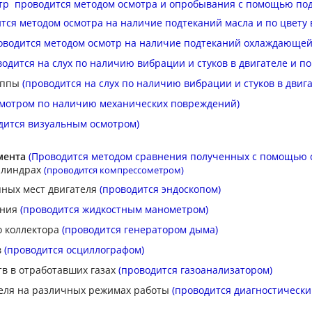
тр проводится методом осмотра и опробывания с помощью под
тся методом осмотра на наличие подтеканий масла и по цвету 
оводится методом осмотр на наличие подтеканий охлаждающей 
водится на слух по наличию вибрации и стуков в двигателе и по
уппы
(проводится на слух по наличию вибрации и стуков в двига
смотром по наличию механических повреждений)
дится визуальным осмотром)
умента
(Проводится методом сравнения полученных с помощью 
илиндрах
(проводится компрессометром)
пных мест двигателя
(проводится эндоскопом)
ания
(проводится жидкостным манометром)
о коллектора
(проводится генератором дыма)
в
(проводится осциллографом)
в в отработавших газах
(проводится газоанализатором)
теля на различных режимах работы
(проводится диагностически