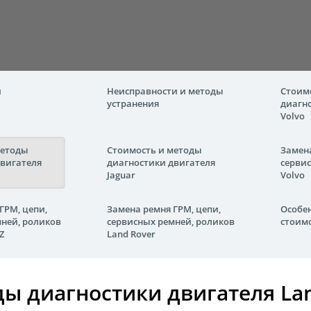
и
Неисправности и методы
Стоим
устранения
диагн
Volvo
методы
Стоимость и методы
Замена
двигателя
диагностики двигателя
серви
Jaguar
Volvo
ГРМ, цепи,
Замена ремня ГРМ, цепи,
Особе
ней, роликов
сервисных ремней, роликов
стоимо
Z
Land Rover
ы диагностики двигателя La