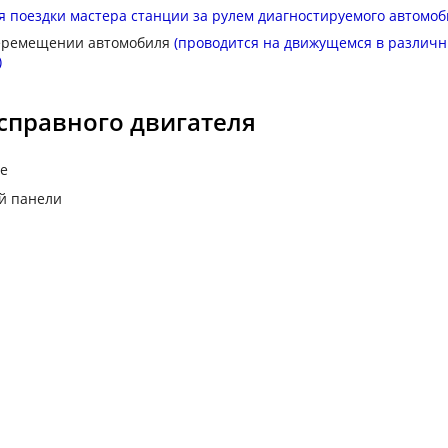
я поездки мастера станции за рулем диагностируемого автомоб
перемещении автомобиля
(проводится на движущемся в различ
)
справного двигателя
ле
й панели