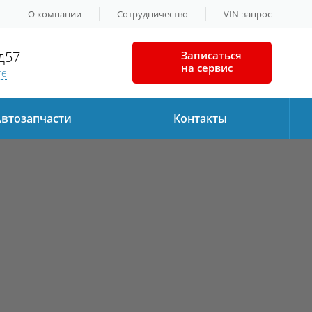
О компании
Сотрудничество
VIN-запрос
 д57
Записаться
на сервис
те
втозапчаcти
Контакты